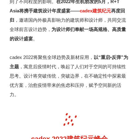
到了不同程度的影响。
在
2022年生机勃发的5月，R+T
Asia将携手建筑设计年度盛宴——
cadex建筑纪元
再度回
归
，邀请国内外极具影响力的建筑师和设计师，共同交流
全球前言设计趋势，
为设计师们奉献一场高规格、高质量
的设计盛宴
。
cadex 2022将聚焦全球趋势及新材应用
，
以“重启•反弹”为
主题
，寓意后疫情时代，唤起了人们对于空间的可持续性
思考。
设计将突破传统，突破边界，在不确定性中探索最
优方案，治愈疫情带来的焦虑和压抑，赋予空间新的活
力。
cadex 2022建筑纪元峰会