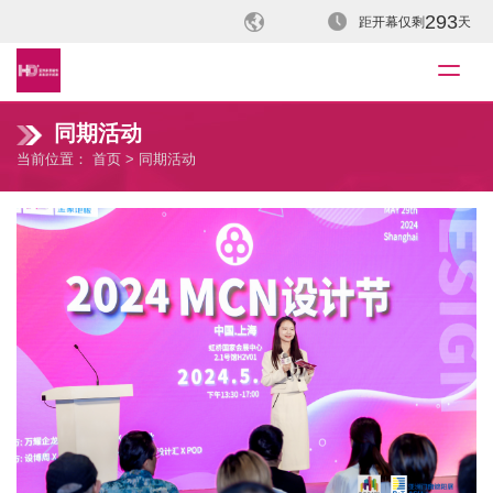
293
距开幕仅剩
天
同期活动
当前位置：
首页
> 同期活动