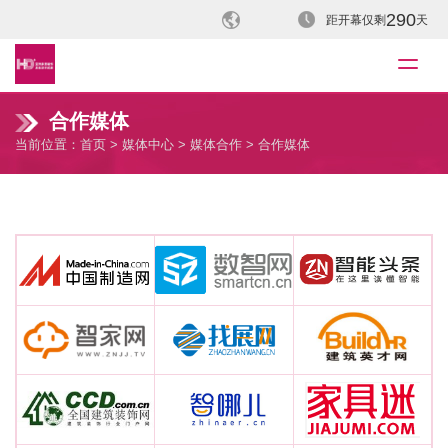
290
距开幕仅剩
天
合作媒体
当前位置：
首页
>
媒体中心
>
媒体合作
> 合作媒体