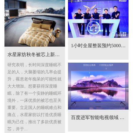
1小时全屋整装预约5000单！三翼鸟的时代来临
水星家纺秋冬被芯上新，打造健康好睡眠
研究表明，长时间深度睡眠不
足的人，大脑萎缩的几率会提
升，罹患老年痴呆的可能性就
大大增加。想要获得深度睡
眠，除了有一个安静的睡眠环
境外，一床优质的被芯也至关
重要。立足国人的睡眠难点和
痛点，水星家纺以打造优质睡
百度进军智能电视领域 发布小度智能巨屏电视 V86
眠为己任，推出了多款优质被
芯，并于...