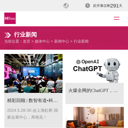
291
距开幕仅剩
天
行业新闻
当前位置：
首页
>
媒体中心
>
新闻中心
> 行业新闻
火爆全网的ChatGPT，能为智能家居带来什么？
精彩回顾 | 数智有道•科技无疆 2023智能家居产业新生态峰会成功举办
2024.5.28-30 @上海虹桥·国
家会展中心，再相见！