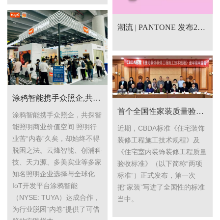
潮流 | PANTONE 发布2021色彩流行趋势 家居装饰流行色风向标！
涂鸦智能携手众照企,共探智能照明商业价值空间
首个全国性家装质量验收标准正式发布！
涂鸦智能携手众照企，共探智
能照明商业价值空间 照明行
近期，CBDA标准《住宅装饰
业苦“内卷”久矣，却始终不得
装修工程施工技术规程》及
脱困之法。云烽智能、创浦科
《住宅室内装饰装修工程质量
技、天力源、多美实业等多家
验收标准》（以下简称“两项
知名照明企业选择与全球化
标准”）正式发布，第一次
IoT开发平台涂鸦智能
把“家装”写进了全国性的标准
（NYSE: TUYA）达成合作，
当中。
为行业脱困“内卷”提供了可借