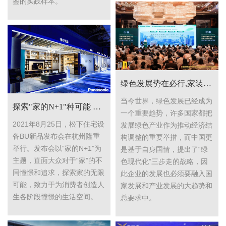
鉴的实践样本。
绿色发展势在必行,家装建材企业美巢再度彰显环保底色
当今世界，绿色发展已经成为
探索"家的N+1"种可能 松下新品助力打造美好生活
一个重要趋势，许多国家都把
2021年8月25日，松下住宅设
发展绿色产业作为推动经济结
备BU新品发布会在杭州隆重
构调整的重要举措，而中国更
举行。发布会以“家的N+1”为
是基于自身国情，提出了“绿
主题，直面大众对于“家”的不
色现代化”三步走的战略，因
同憧憬和追求，探索家的无限
此企业的发展也必须要融入国
可能，致力于为消费者创造人
家发展和产业发展的大趋势和
生各阶段憧憬的生活空间。
总要求中。