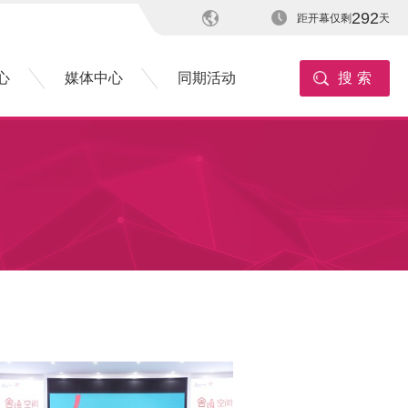
292
距开幕仅剩
天
心
媒体中心
同期活动
搜索