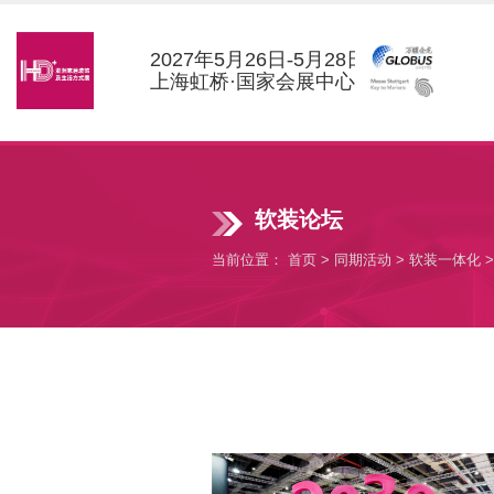
2027
年
5
月
26
日-
5
月
28
日
上海虹桥·国家会展中心
软装论坛
当前位置：
首页
>
同期活动
>
软装一体化
>