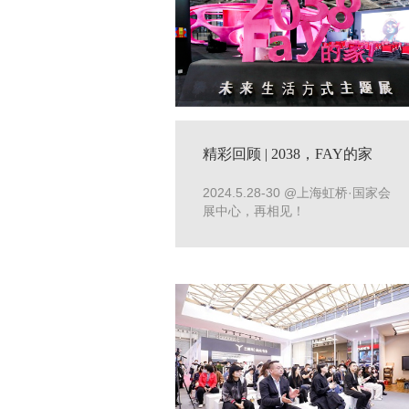
精彩回顾 | 2038，FAY的家
——未来生活方式主题展系列
2024.5.28-30 @上海虹桥·国家会
活动
展中心，再相见！