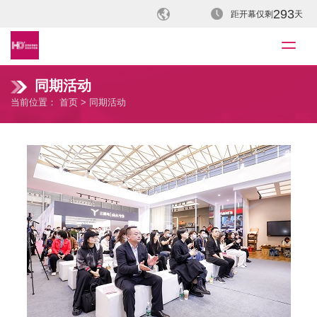
293
距开幕仅剩
天
同期活动
当前位置：
首页
> 同期活动