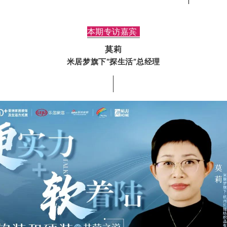
本期专访嘉宾
莫莉
米居梦旗下“探生活”总经理