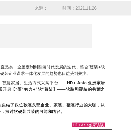
来源：
时间：2021.11.26
垂直品类、全屋定制到整装时代发展的迭代，整合“硬装+软
软硬装企业谋求一体化发展的趋势也日益受到关注。
、智慧家居、生活方式采购平台——
HD+ Asia 亚洲家居
居
开启
【“硬”实力+“软”着陆】——软装和硬装的共荣之
地集结了数位
软装头部企业、家装、整装行业的大咖
，从
手，探讨软硬装共荣的可能和路径。
HD+Asia独家访谈