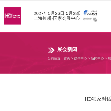
2027
年
5
月
26
日-
5
月
28
日
上海虹桥·国家会展中心
展会新闻
当前位置：
首页
>
媒体中心
>
新闻中心
>
展
HD独家对