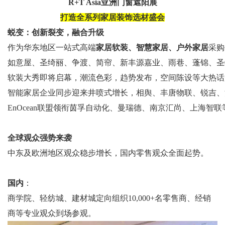
R+T Asia亚洲门窗遮阳展
打造全系列家居装饰选材盛会
蜕变：创新裂变，融合升级
作为华东地区一站式高端
家居软装、智慧家居、户外家居
采购
如意屋、圣绮丽、争渡、简帘、新丰源嘉业、雨巷、蓬锦、圣
软装大秀即将启幕，潮流色彩，趋势发布，空间陈设等大热话
智能家居企业同步迎来井喷式增长，相舆、丰唐物联、锐吉、
EnOcean联盟领衔茵孚自动化、曼瑞德、南京汇尚、上海智联
全球观众强势来袭
中东及欧洲地区观众稳步增长，国内零售观众全面起势。
国内
：
商学院、轻纺城、建材城定向组织10,000+名零售商、经销
商等专业观众到场参观。